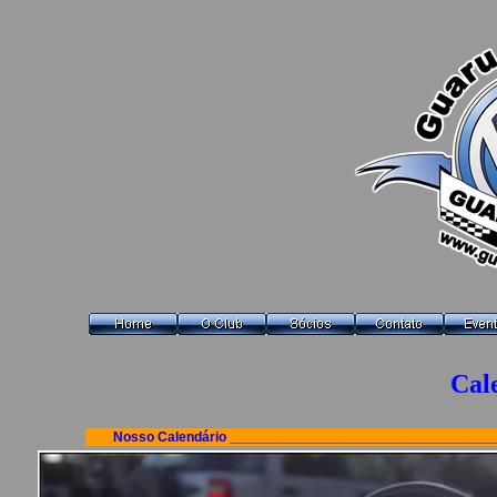
Cal
Nosso Calendário _________________________________