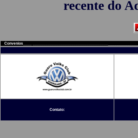
recente do A
Convenios____ ___________________________________
_____________
Contato: