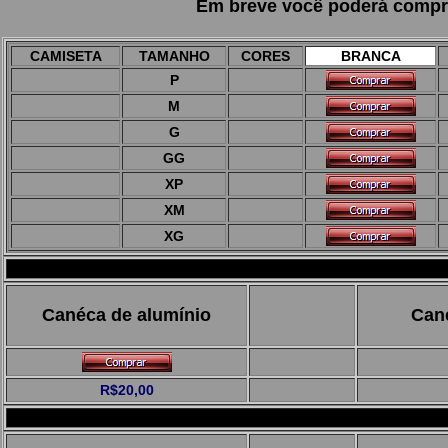
Em breve você poderá comprar
CAMISETA
TAMANHO
CORES
BRANCA
P
M
G
GG
XP
XM
XG
Canéca de alumínio
Can
R$20,00